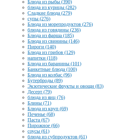
Блюда из рыбы
(390)
блюда из курицы
(282)
Сладкие блюда
(279)
супы
(276)
Блюда из морепродуктов
(276)
блюда из говядины
(236)
Блюда из фарша
(185)
Блюда из свинины
(146)
Пироги
(140)
Блюда из грибов
(129)
напитки
(118)
Блюда из баранины
(101)
Банкетные блюда
(100)
Блюда из колбас
(96)
Бутерброды
(89)
Экзотические фрукты и овощи
(83)
Десерт
(79)
блюда из яиц
(76)
Блины
(71)
Блюда из круп
(69)
Печенье
(68)
Паста
(67)
Пирожное
(66)
соусы
(61)
блюда из субпродуктов
(61)