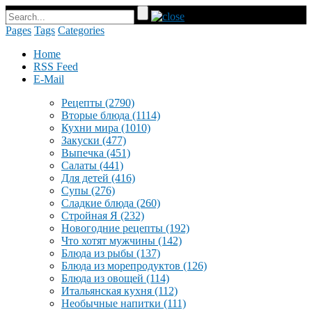
Pages
Tags
Categories
Home
RSS Feed
E-Mail
Рецепты
(2790)
Вторые блюда
(1114)
Кухни мира
(1010)
Закуски
(477)
Выпечка
(451)
Салаты
(441)
Для детей
(416)
Супы
(276)
Сладкие блюда
(260)
Стройная Я
(232)
Новогодние рецепты
(192)
Что хотят мужчины
(142)
Блюда из рыбы
(137)
Блюда из морепродуктов
(126)
Блюда из овощей
(114)
Итальянская кухня
(112)
Необычные напитки
(111)