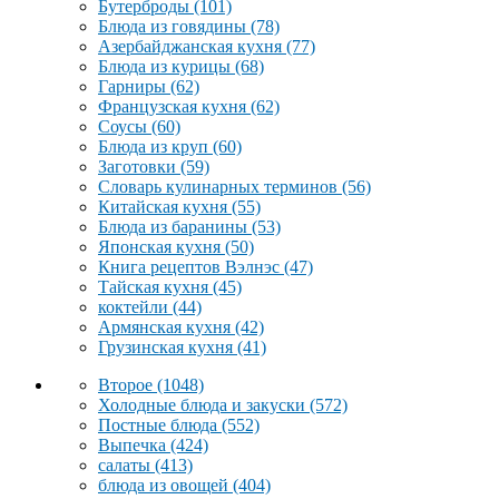
Бутерброды
(101)
Блюда из говядины
(78)
Азербайджанская кухня
(77)
Блюда из курицы
(68)
Гарниры
(62)
Французская кухня
(62)
Соусы
(60)
Блюда из круп
(60)
Заготовки
(59)
Словарь кулинарных терминов
(56)
Китайская кухня
(55)
Блюда из баранины
(53)
Японская кухня
(50)
Книга рецептов Вэлнэс
(47)
Тайская кухня
(45)
коктейли
(44)
Армянская кухня
(42)
Грузинская кухня
(41)
Второе
(1048)
Холодные блюда и закуски
(572)
Постные блюда
(552)
Выпечка
(424)
салаты
(413)
блюда из овощей
(404)