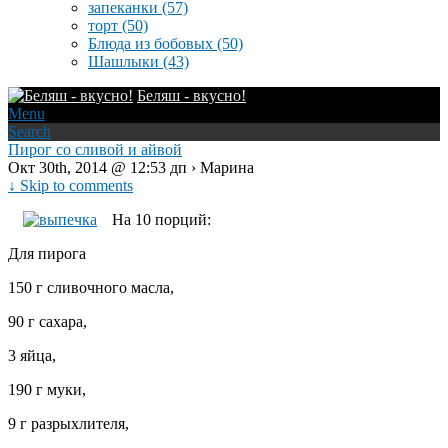
запеканки
(57)
торт
(50)
Блюда из бобовых
(50)
Шашлыки
(43)
Беляш - вкусно!
Menu
Search
Пирог со сливой и айвой
Окт 30th, 2014 @ 12:53 дп › Марина
↓ Skip to comments
На 10 порций:
Для пирога
150 г сливочного масла,
90 г сахара,
3 яйца,
190 г муки,
9 г разрыхлителя,