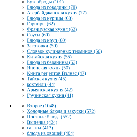
Бутерброды
(101)
Блюда из говядины
(78)
Азербайджанская кухня
(77)
Блюда из курицы
(68)
Гарниры
(62)
Французская кухня
(62)
Соусы
(60)
Блюда из круп
(60)
Заготовки
(59)
Словарь кулинарных терминов
(56)
Китайская кухня
(55)
Блюда из баранины
(53)
Японская кухня
(50)
Книга рецептов Вэлнэс
(47)
Тайская кухня
(45)
коктейли
(44)
Армянская кухня
(42)
Грузинская кухня
(41)
Второе
(1048)
Холодные блюда и закуски
(572)
Постные блюда
(552)
Выпечка
(424)
салаты
(413)
блюда из овощей
(404)