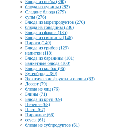
Блюда из рыбы
(390)
блюда из курицы
(282)
Сладкие блюда
(279)
супы
(276)
Блюда из морепродуктов
(276)
блюда из говядины
(236)
Блюда из фарша
(185)
Блюда из свинины
(146)
Пироги
(140)
Блюда из грибов
(129)
напитки
(118)
Блюда из баранины
(101)
Банкетные блюда
(100)
Блюда из колбас
(96)
Бутерброды
(89)
Экзотические фрукты и овощи
(83)
Десерт
(79)
блюда из яиц
(76)
Блины
(71)
Блюда из круп
(69)
Печенье
(68)
Паста
(67)
Пирожное
(66)
соусы
(61)
блюда из субпродуктов
(61)