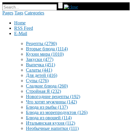
Pages
Tags
Categories
Home
RSS Feed
E-Mail
Рецепты
(2790)
Вторые блюда
(1114)
Кухни мира
(1010)
Закуски
(477)
Выпечка
(451)
Салаты
(441)
Для детей
(416)
Супы
(276)
Сладкие блюда
(260)
Стройная Я
(232)
Новогодние рецепты
(192)
Что хотят мужчины
(142)
Блюда из рыбы
(137)
Блюда из морепродуктов
(126)
Блюда из овощей
(114)
Итальянская кухня
(112)
Необычные напитки
(111)