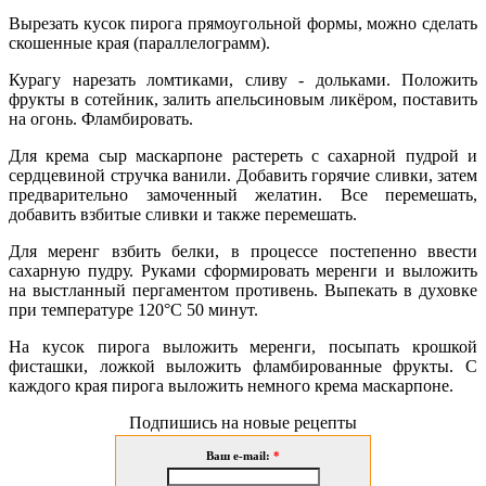
Вырезать кусок пирога прямоугольной формы, можно сделать
скошенные края (параллелограмм).
Курагу нарезать ломтиками, сливу - дольками. Положить
фрукты в сотейник, залить апельсиновым ликёром, поставить
на огонь. Фламбировать.
Для крема сыр маскарпоне растереть с сахарной пудрой и
сердцевиной стручка ванили. Добавить горячие сливки, затем
предварительно замоченный желатин. Все перемешать,
добавить взбитые сливки и также перемешать.
Для меренг взбить белки, в процессе постепенно ввести
сахарную пудру. Руками сформировать меренги и выложить
на выстланный пергаментом противень. Выпекать в духовке
при температуре 120°С 50 минут.
На кусок пирога выложить меренги, посыпать крошкой
фисташки, ложкой выложить фламбированные фрукты. С
каждого края пирога выложить немного крема маскарпоне.
Подпишись на новые рецепты
Ваш e-mail:
*