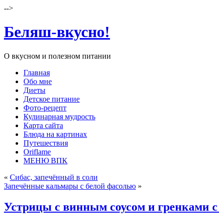
-->
Беляш-вкусно!
О вкусном и полезном питании
Главная
Обо мне
Диеты
Детское питание
Фото-рецепт
Кулинарная мудрость
Карта сайта
Блюда на картинах
Путешествия
Oriflame
МЕНЮ ВПК
«
Сибас, запечённый в соли
Запечённые кальмары с белой фасолью
»
Устрицы с винным соусом и гренками с