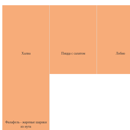
Халва
Пицца с салатом
Лобио
Фалафель - жареные шарики
из нута