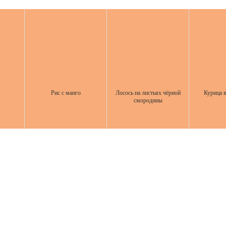
Рис с манго
Лосось на листьях чёрной
Курица в
смородины