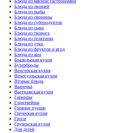
Блюда из мясной гастрономии
Блюда из овощей
Блюда из рыбы
Блюда из свинины
Блюда из субпродуктов
Блюда из сыра
Блюда из творога
Блюда из телятины
Блюда из утки
Блюда из фруктов и ягод
Блюда из яиц
Бразильская кухня
Бутерброды
Венгерская кухня
Венесуэльская кухня
Вторые блюда
Выпечка
Вьетнамская кухня
Гарниры
Глинтвейны
Горячие пунши
Греческая кухня
Гроги
Грузинская кухня
Для детей