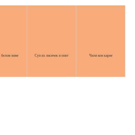
 белом вине
Суп из лисичек и опят
Чили кон карне