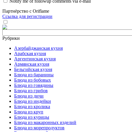
Notify me of followup comments via e-mail
Партнёрство с Oriflame
Ссылка для регистрации
Рубрики
Азербайджанская кухня
Арабская кухня
Аргентинская кухня
Армянская кухня
Бельгийская кухня
Блюда из баранины
Блюда из бобовых
Блюда из говядины
Блюда из грибов
Блюда из дичи
Блюда из индейки
Блюда из кролика
Блюда из круп
Блюда из курицы
Блюда из макаронных изделий
Блюда из морепродуктов