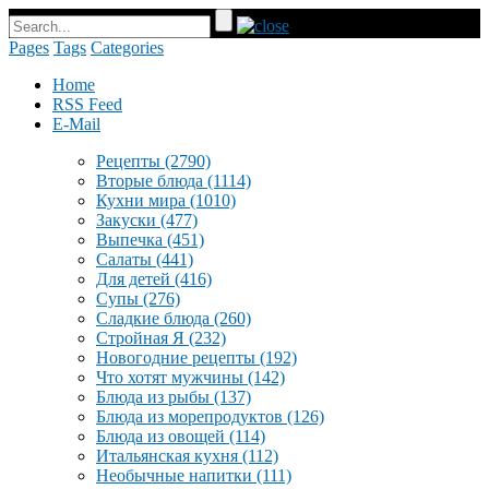
Pages
Tags
Categories
Home
RSS Feed
E-Mail
Рецепты
(2790)
Вторые блюда
(1114)
Кухни мира
(1010)
Закуски
(477)
Выпечка
(451)
Салаты
(441)
Для детей
(416)
Супы
(276)
Сладкие блюда
(260)
Стройная Я
(232)
Новогодние рецепты
(192)
Что хотят мужчины
(142)
Блюда из рыбы
(137)
Блюда из морепродуктов
(126)
Блюда из овощей
(114)
Итальянская кухня
(112)
Необычные напитки
(111)