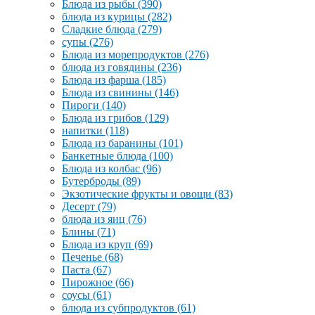
Блюда из рыбы
(390)
блюда из курицы
(282)
Сладкие блюда
(279)
супы
(276)
Блюда из морепродуктов
(276)
блюда из говядины
(236)
Блюда из фарша
(185)
Блюда из свинины
(146)
Пироги
(140)
Блюда из грибов
(129)
напитки
(118)
Блюда из баранины
(101)
Банкетные блюда
(100)
Блюда из колбас
(96)
Бутерброды
(89)
Экзотические фрукты и овощи
(83)
Десерт
(79)
блюда из яиц
(76)
Блины
(71)
Блюда из круп
(69)
Печенье
(68)
Паста
(67)
Пирожное
(66)
соусы
(61)
блюда из субпродуктов
(61)