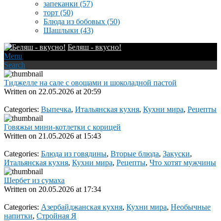
запеканки
(57)
торт
(50)
Блюда из бобовых
(50)
Шашлыки
(43)
Беляш - вкусно!
Menu
Search
Тиджелле на сале с овощами и шоколадной пастой
Written on
22.05.2026 at 20:59
Categories:
Выпечка
,
Итальянская кухня
,
Кухни мира
,
Рецепты
Говяжьи мини-котлетки с корицей
Written on
21.05.2026 at 15:43
Categories:
Блюда из говядины
,
Вторые блюда
,
Закуски
,
Итальянская кухня
,
Кухни мира
,
Рецепты
,
Что хотят мужчины
Шербет из сумаха
Written on
20.05.2026 at 17:34
Categories:
Азербайджанская кухня
,
Кухни мира
,
Необычные
напитки
,
Стройная Я