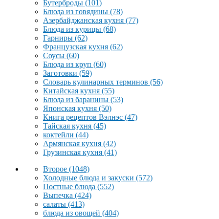
Бутерброды
(101)
Блюда из говядины
(78)
Азербайджанская кухня
(77)
Блюда из курицы
(68)
Гарниры
(62)
Французская кухня
(62)
Соусы
(60)
Блюда из круп
(60)
Заготовки
(59)
Словарь кулинарных терминов
(56)
Китайская кухня
(55)
Блюда из баранины
(53)
Японская кухня
(50)
Книга рецептов Вэлнэс
(47)
Тайская кухня
(45)
коктейли
(44)
Армянская кухня
(42)
Грузинская кухня
(41)
Второе
(1048)
Холодные блюда и закуски
(572)
Постные блюда
(552)
Выпечка
(424)
салаты
(413)
блюда из овощей
(404)