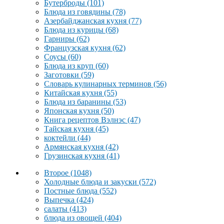
Бутерброды
(101)
Блюда из говядины
(78)
Азербайджанская кухня
(77)
Блюда из курицы
(68)
Гарниры
(62)
Французская кухня
(62)
Соусы
(60)
Блюда из круп
(60)
Заготовки
(59)
Словарь кулинарных терминов
(56)
Китайская кухня
(55)
Блюда из баранины
(53)
Японская кухня
(50)
Книга рецептов Вэлнэс
(47)
Тайская кухня
(45)
коктейли
(44)
Армянская кухня
(42)
Грузинская кухня
(41)
Второе
(1048)
Холодные блюда и закуски
(572)
Постные блюда
(552)
Выпечка
(424)
салаты
(413)
блюда из овощей
(404)