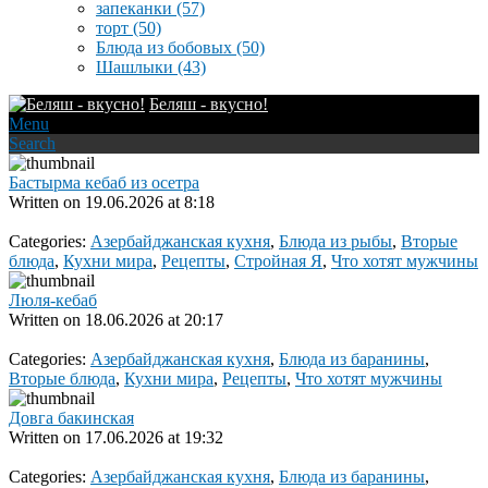
запеканки
(57)
торт
(50)
Блюда из бобовых
(50)
Шашлыки
(43)
Беляш - вкусно!
Menu
Search
Бастырма кебаб из осетра
Written on
19.06.2026 at 8:18
Categories:
Азербайджанская кухня
,
Блюда из рыбы
,
Вторые
блюда
,
Кухни мира
,
Рецепты
,
Стройная Я
,
Что хотят мужчины
Люля-кебаб
Written on
18.06.2026 at 20:17
Categories:
Азербайджанская кухня
,
Блюда из баранины
,
Вторые блюда
,
Кухни мира
,
Рецепты
,
Что хотят мужчины
Довга бакинская
Written on
17.06.2026 at 19:32
Categories:
Азербайджанская кухня
,
Блюда из баранины
,