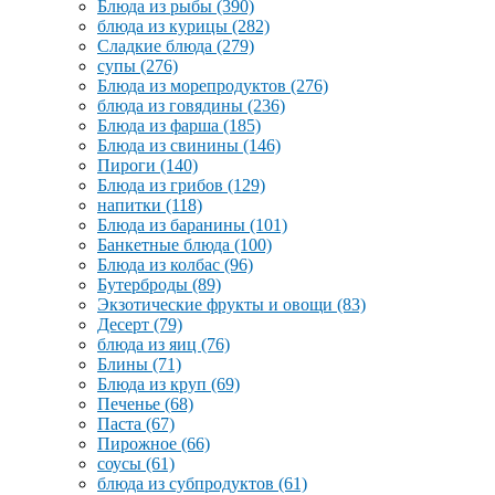
Блюда из рыбы
(390)
блюда из курицы
(282)
Сладкие блюда
(279)
супы
(276)
Блюда из морепродуктов
(276)
блюда из говядины
(236)
Блюда из фарша
(185)
Блюда из свинины
(146)
Пироги
(140)
Блюда из грибов
(129)
напитки
(118)
Блюда из баранины
(101)
Банкетные блюда
(100)
Блюда из колбас
(96)
Бутерброды
(89)
Экзотические фрукты и овощи
(83)
Десерт
(79)
блюда из яиц
(76)
Блины
(71)
Блюда из круп
(69)
Печенье
(68)
Паста
(67)
Пирожное
(66)
соусы
(61)
блюда из субпродуктов
(61)