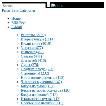
Pages
Tags
Categories
Home
RSS Feed
E-Mail
Рецепты
(2790)
Вторые блюда
(1114)
Кухни мира
(1010)
Закуски
(477)
Выпечка
(451)
Салаты
(441)
Для детей
(416)
Супы
(276)
Сладкие блюда
(260)
Стройная Я
(232)
Новогодние рецепты
(192)
Что хотят мужчины
(142)
Блюда из рыбы
(137)
Блюда из морепродуктов
(126)
Блюда из овощей
(114)
Итальянская кухня
(112)
Необычные напитки
(111)